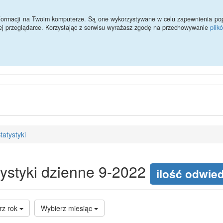
zasiłków
Ochrona danych osobowych
Kontakt
informacji na Twoim komputerze. Są one wykorzystywane w celu zapewnienia po
ej przeglądarce. Korzystając z serwisu wyrażasz zgodę na przechowywanie
plik
Miejski Ośrodek Pomocy Społe
tatystyki
tystyki dzienne 9-2022
ilość odwie
rz rok
Wybierz miesiąc