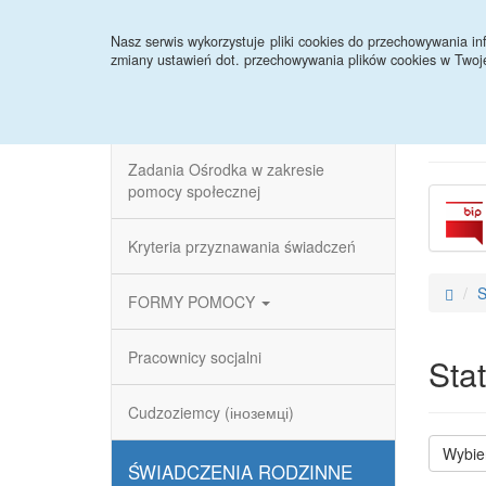
Strona główna
Aktualności
Terminy wypłat 
Nasz serwis wykorzystuje pliki cookies do przechowywania 
zmiany ustawień dot. przechowywania plików cookies w Twoj
POMOC SPOŁECZNA
Zadania Ośrodka w zakresie
pomocy społecznej
Kryteria przyznawania świadczeń
S
FORMY POMOCY
Pracownicy socjalni
Sta
Cudzoziemcy (іноземці)
Wybie
ŚWIADCZENIA RODZINNE