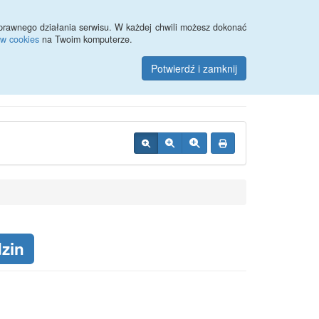
Przycisk wyszukaj duży
Szukaj
prawnego działania serwisu. W każdej chwili możesz dokonać
ów cookies
na Twoim komputerze.
cznej w Kwidzynie
Potwierdź i zamknij
dzin