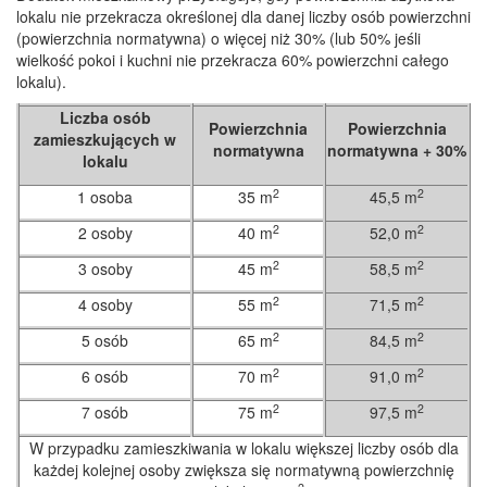
lokalu nie przekracza określonej dla danej liczby osób powierzchni
(powierzchnia normatywna) o więcej niż 30% (lub 50% jeśli
wielkość pokoi i kuchni nie przekracza 60% powierzchni całego
lokalu).
Liczba osób
Powierzchnia
Powierzchnia
zamieszkujących w
normatywna
normatywna + 30%
lokalu
2
2
1 osoba
35 m
45,5 m
2
2
2 osoby
40 m
52,0 m
2
2
3 osoby
45 m
58,5 m
2
2
4 osoby
55 m
71,5 m
2
2
5 osób
65 m
84,5 m
2
2
6 osób
70 m
91,0 m
2
2
7 osób
75 m
97,5 m
W przypadku zamieszkiwania w lokalu większej liczby osób dla
każdej kolejnej osoby zwiększa się normatywną powierzchnię