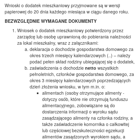
Wnioski o dodatek mieszkaniowy przyjmowane są w wersji
papierowej do 20 dnia każdego miesiąca w ciągu danego roku.
BEZWZGLĘDNIE WYMAGANE DOKUMENTY
Wniosek o dodatek mieszkaniowy potwierdzony przez
zarządcę lub osobę uprawnioną do pobierania należności
za lokal mieszkalny, wraz z załącznikami:
deklaracja o dochodzie gospodarstwa domowego za
okres trzech miesięcy kalendarzowych (..) – należy
podać pełen skład rodziny ubiegającej się o dodatek,
zaświadczenia o dochodzie
netto
wszystkich
pełnoletnich, członków gospodarstwa domowego, za
okres 3 miesięcy kalendarzowych poprzedzających
dzień złożenia wniosku, w tym m.in. o:
alimentach (osoby otrzymujące alimenty -
dotyczy osób, które nie otrzymują funduszu
alimentacyjnego, zobowiązane są do
dostarczenia informacji o wyroku sądu
zasądzającego alimenty na członka rodziny, a
także zaświadczenie komornika o całkowitej
lub częściowej bezskuteczności egzekucji
alimentów zasądzonych wyrokiem sądu, a