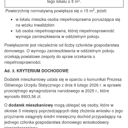
2
tego lokalu o 5 m
.
2
Powierzchnię normatywną powiększa się o 15 m
, jeżeli:
w lokalu mieszka osoba niepełnosprawna poruszająca się
na wózku inwalidzkim
lub osoba niepełnosprawna, której niepełnosprawność
wymaga zamieszkiwania w oddzielnym pokoju.
Powiększenie jest niezależnie od liczby członków gospodarstwa
domowego. O wymogu zamieszkiwania w oddzielnym pokoju
orzekają powiatowe zespoły do spraw orzekania o
niepełnosprawności.
Ad. 3. KRYTERIUM DOCHODOWE
Dodatek mieszkaniowy ustala się w oparciu o komunikat Prezesa
Głównego Urzędu Statycznego z dnia 9 lutego 2026 r. w sprawie
przeciętnego wynagrodzenia narodowego w 2025 r., które
wynosiło 8903,56 zł.
O
dodatek mieszkaniowy
mogą ubiegać się osoby, które w
okresie 3 miesięcy poprzedzających datę złożenia wniosku o jego
przyznanie osiągnęły średni miesięczny dochód przypadający na
jednego członka gospodarstwa domowego wnioskodawcy
nieprzekraczający: