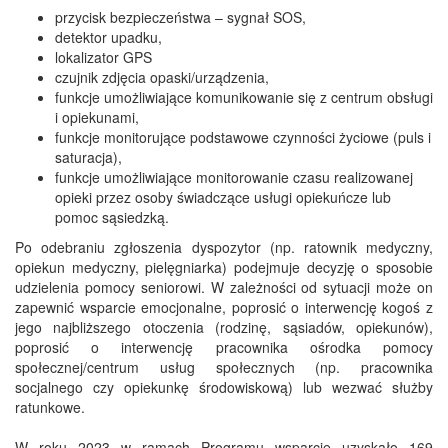
przycisk bezpieczeństwa – sygnał SOS,
detektor upadku,
lokalizator GPS
czujnik zdjęcia opaski/urządzenia,
funkcje umożliwiające komunikowanie się z centrum obsługi
i opiekunami,
funkcje monitorujące podstawowe czynności życiowe (puls i
saturacja),
funkcje umożliwiające monitorowanie czasu realizowanej
opieki przez osoby świadczące usługi opiekuńcze lub
pomoc sąsiedzką.
Po odebraniu zgłoszenia dyspozytor (np. ratownik medyczny,
opiekun medyczny, pielęgniarka) podejmuje decyzję o sposobie
udzielenia pomocy seniorowi. W zależności od sytuacji może on
zapewnić wsparcie emocjonalne, poprosić o interwencję kogoś z
jego najbliższego otoczenia (rodzinę, sąsiadów, opiekunów),
poprosić o interwencję pracownika ośrodka pomocy
społecznej/centrum usług społecznych (np. pracownika
socjalnego czy opiekunkę środowiskową) lub wezwać służby
ratunkowe.
W roku 2023 w ramach Programu wsparcie uzyskało 169