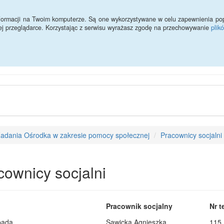
zasiłków
Ochrona danych osobowych
Kontakt
informacji na Twoim komputerze. Są one wykorzystywane w celu zapewnienia po
ej przeglądarce. Korzystając z serwisu wyrażasz zgodę na przechowywanie
plik
Miejski Ośrodek Pomocy Społe
adania Ośrodka w zakresie pomocy społecznej
Pracownicy socjalni
cownicy socjalni
Pracownik socjalny
Nr t
pada
Sawicka Agnieszka
115