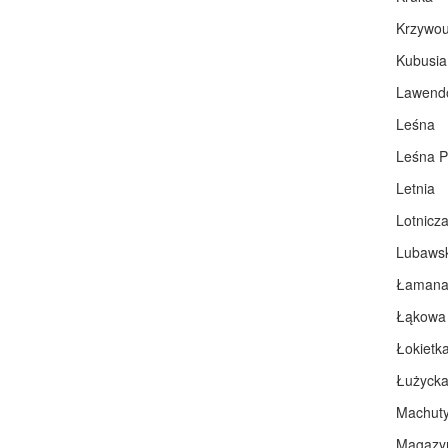
Krzywou
Kubusia
Lawend
Leśna
Leśna P
Letnia
Lotnicz
Lubaws
Łaman
Łąkowa
Łokietk
Łużyck
Machut
Magazy