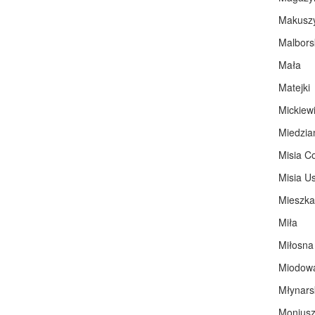
Makuszy
Malbors
Mała
Matejki
Mickiew
Miedzia
Misia Co
Misia U
Mieszka
Miła
Miłosna
Miodow
Młynars
Moniusz