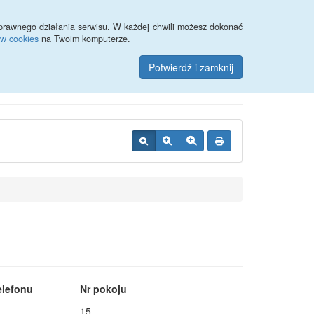
Przycisk wyszukaj duży
Szukaj
prawnego działania serwisu. W każdej chwili możesz dokonać
ów cookies
na Twoim komputerze.
cznej w Kwidzynie
Potwierdź i zamknij
elefonu
Nr pokoju
15