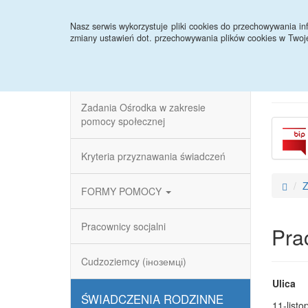
Strona główna
Aktualności
Terminy wypłat 
Nasz serwis wykorzystuje pliki cookies do przechowywania 
zmiany ustawień dot. przechowywania plików cookies w Twoj
POMOC SPOŁECZNA
Zadania Ośrodka w zakresie
pomocy społecznej
Kryteria przyznawania świadczeń
Z
FORMY POMOCY
Pracownicy socjalni
Pra
Cudzoziemcy (іноземці)
Ulica
ŚWIADCZENIA RODZINNE
11-listo