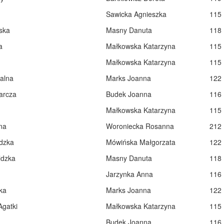
Sawicka Agnieszka
115
ska
Masny Danuta
118
a
Małkowska Katarzyna
115
Małkowska Katarzyna
115
alna
Marks Joanna
122
arcza
Budek Joanna
116
Małkowska Katarzyna
115
na
Woroniecka Rosanna
212
dzka
Mówińska Małgorzata
122
ldzka
Masny Danuta
118
Jarzynka Anna
116
ka
Marks Joanna
122
Agatki
Małkowska Katarzyna
115
Budek Joanna
116