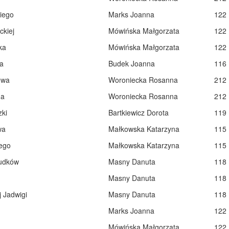
iego
Marks Joanna
122
ckiej
Mówińska Małgorzata
122
ka
Mówińska Małgorzata
122
a
Budek Joanna
116
owa
Woroniecka Rosanna
212
na
Woroniecka Rosanna
212
zki
Bartkiewicz Dorota
119
wa
Małkowska Katarzyna
115
iego
Małkowska Katarzyna
115
udków
Masny Danuta
118
Masny Danuta
118
 Jadwigi
Masny Danuta
118
Marks Joanna
122
Mówińska Małgorzata
122