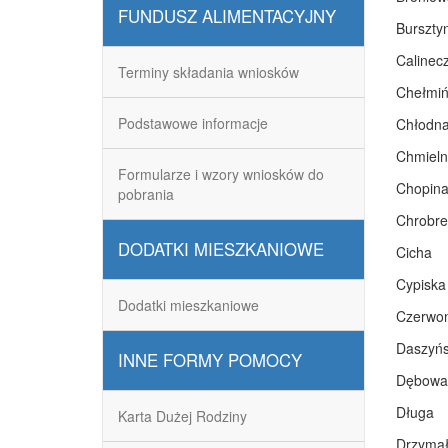
FUNDUSZ ALIMENTACYJNY
Burszty
Calinecz
Terminy składania wniosków
Chełmiń
Podstawowe informacje
Chłodn
Chmieln
Formularze i wzory wniosków do
Chopin
pobrania
Chrobr
DODATKI MIESZKANIOWE
Cicha
Cypiska
Dodatki mieszkaniowe
Czerwon
Daszyńs
INNE FORMY POMOCY
Dębowa
Długa
Karta Dużej Rodziny
Drzymał