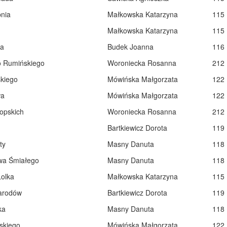
pnia
Małkowska Katarzyna
115
Małkowska Katarzyna
115
a
Budek Joanna
116
o Rumińskiego
Woroniecka Rosanna
212
kiego
Mówińska Małgorzata
122
wa
Mówińska Małgorzata
122
łopskich
Woroniecka Rosanna
212
Bartkiewicz Dorota
119
ty
Masny Danuta
118
wa Śmiałego
Masny Danuta
118
Lolka
Małkowska Katarzyna
115
arodów
Bartkiewicz Dorota
119
ka
Masny Danuta
118
skiego
Mówińska Małgorzata
122