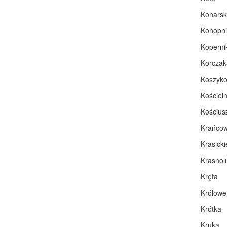
Konarsk
Konopni
Koperni
Korczak
Koszyk
Kościel
Kościus
Krańco
Krasick
Krasnol
Kręta
Królowej
Krótka
Kruka