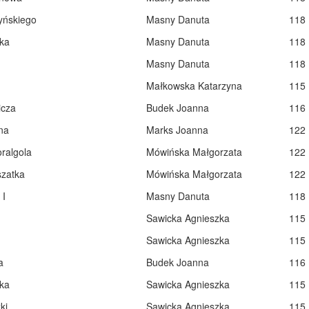
ńskiego
Masny Danuta
118
ka
Masny Danuta
118
Masny Danuta
118
Małkowska Katarzyna
115
icza
Budek Joanna
116
na
Marks Joanna
122
ralgola
Mówińska Małgorzata
122
szatka
Mówińska Małgorzata
122
 I
Masny Danuta
118
Sawicka Agnieszka
115
Sawicka Agnieszka
115
a
Budek Joanna
116
ka
Sawicka Agnieszka
115
ki
Sawicka Agnieszka
115