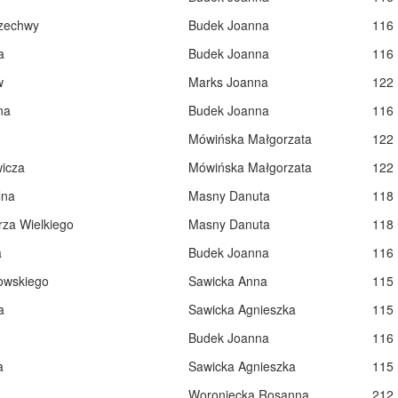
zechwy
Budek Joanna
116
a
Budek Joanna
116
w
Marks Joanna
122
na
Budek Joanna
116
Mówińska Małgorzata
122
icza
Mówińska Małgorzata
122
lna
Masny Danuta
118
rza Wielkiego
Masny Danuta
118
a
Budek Joanna
116
owskiego
Sawicka Anna
115
a
Sawicka Agnieszka
115
Budek Joanna
116
a
Sawicka Agnieszka
115
Woroniecka Rosanna
212