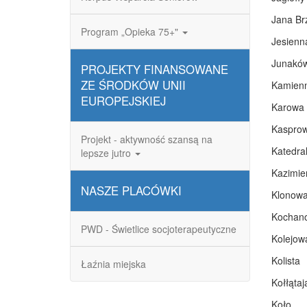
Jana Br
Program „Opieka 75+"
Jesienn
Junakó
PROJEKTY FINANSOWANE
ZE ŚRODKÓW UNII
Kamien
EUROPEJSKIEJ
Karowa
Kasprow
Projekt - aktywność szansą na
Katedra
lepsze jutro
Kazimie
NASZE PLACÓWKI
Klonow
Kochan
PWD - Świetlice socjoterapeutyczne
Kolejow
Kolista
Łaźnia miejska
Kołłątaj
Koło