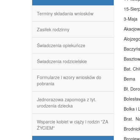
15-Sier
Terminy składania wniosków
3-Maja
Akacjow
Zasiłek rodzinny
Alojzeg
Świadczenia opiekuńcze
Baczyńs
Baszto
Świadczenia rodzicielskie
Bat. Ch
Formularze i wzory wniosków do
Bema
pobrania
Bł. Doro
Bolesła
Jednorazowa zapomoga z tyt.
urodzenia dziecka
Bolka i 
Brat. N
Wsparcie kobiet w ciąży i rodzin "ZA
ŻYCIEM"
Brodnic
Broniew