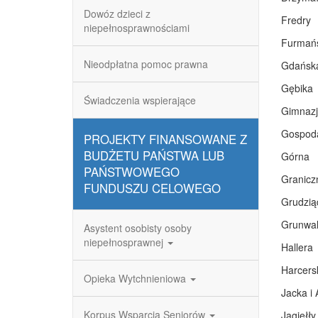
Dowóz dzieci z
Fredry
niepełnosprawnościami
Furmań
Nieodpłatna pomoc prawna
Gdańsk
Gębika
Świadczenia wspierające
Gimnazj
Gospod
PROJEKTY FINANSOWANE Z
BUDŻETU PAŃSTWA LUB
Górna
PAŃSTWOWEGO
Granicz
FUNDUSZU CELOWEGO
Grudzią
Grunwa
Asystent osobisty osoby
niepełnosprawnej
Hallera
Harcers
Opieka Wytchnieniowa
Jacka i 
Korpus Wsparcia Seniorów
Jagiełły