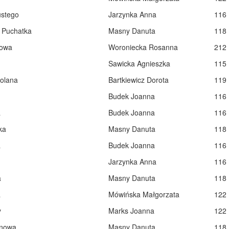
stego
Jarzynka Anna
116
 Puchatka
Masny Danuta
118
owa
Woroniecka Rosanna
212
Sawicka Agnieszka
115
olana
Bartkiewicz Dorota
119
Budek Joanna
116
a
Budek Joanna
116
ka
Masny Danuta
118
a
Budek Joanna
116
Jarzynka Anna
116
a
Masny Danuta
118
a
Mówińska Małgorzata
122
y
Marks Joanna
122
nowa
Masny Danuta
118